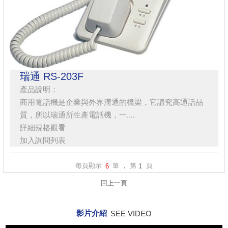
瑞通 RS-203F
產品說明：
商用電話機是企業與外界溝通的橋梁，它講究高通話品
質，所以瑞通所生產電話機，一....
詳細規格觀看
加入詢問列表
每頁顯示
筆 ， 第
頁
6
1
回上一頁
影片介紹
SEE VIDEO