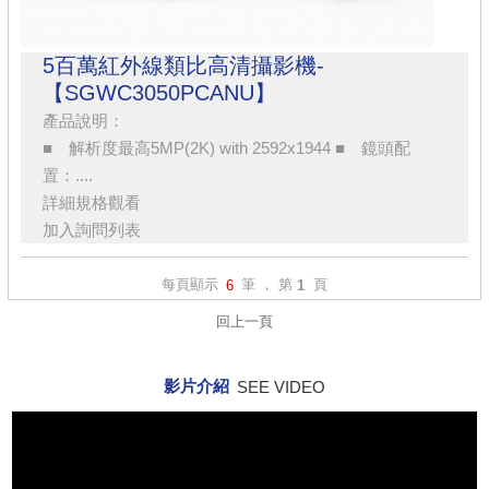
5百萬紅外線類比高清攝影機-
【SGWC3050PCANU】
產品說明：
■ 解析度最高5MP(2K) with 2592x1944 ■ 鏡頭配
置：....
詳細規格觀看
加入詢問列表
每頁顯示
筆 ， 第
頁
6
1
回上一頁
影片介紹
SEE VIDEO