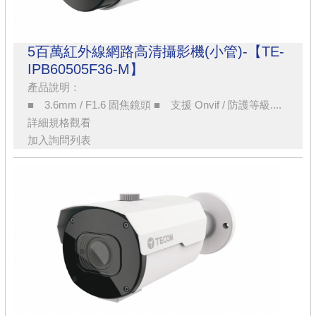
5百萬紅外線網路高清攝影機(小管)-【TE-
IPB60505F36-M】
產品說明：
■ 3.6mm / F1.6 固焦鏡頭 ■ 支援 Onvif / 防護等級....
詳細規格觀看
加入詢問列表