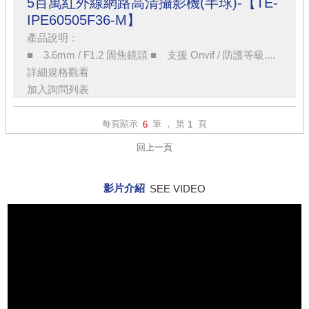
5百萬紅外線網路高清攝影機(半球)-【TE-
IPE60505F36-M】
產品說明：
■ 3.6mm / F1.2 固焦鏡頭 ■ 支援 Onvif / 防護等級....
詳細規格觀看
加入詢問列表
每頁顯示
筆 ， 第
頁
6
1
回上一頁
影片介紹
SEE VIDEO