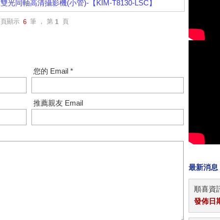
K雙光同軸高清攝影機(小管)-【KIM-T8130-LSC】
每頁顯示
筆 ， 第
頁
6
1
您的 Email *
推薦親友 Email
最新消息
順喜資訊
發佈日期：