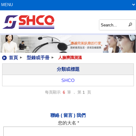
首頁
型錄或手冊
人臉辨識測溫
分類或標題
SHCO
每頁顯示
筆 ， 第
頁
6
1
聯絡 ( 留言 ) 我們
您的大名 *