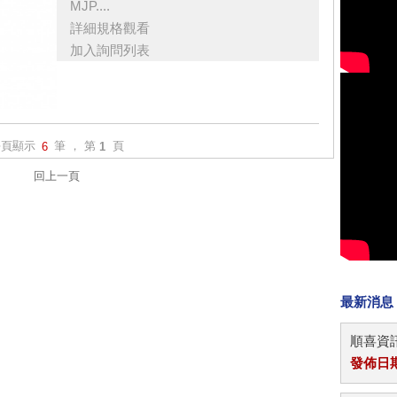
MJP....
詳細規格觀看
加入詢問列表
每頁顯示
筆 ， 第
頁
6
1
回上一頁
最新消息
順喜資訊
發佈日期：