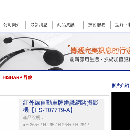
公司簡介
最新消息
商品資訊
技術服務
型錄下
HISHARP 昇銳
影片介紹
紅外線自動車牌辨識網路攝影
機【HS-T077T9-A】
產品說明：
●H.265+ / H.265 / H.264+ / H.264 /