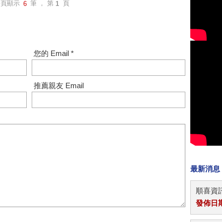
每頁顯示
筆 ， 第
頁
6
1
您的 Email *
推薦親友 Email
最新消息
順喜資訊
發佈日期：