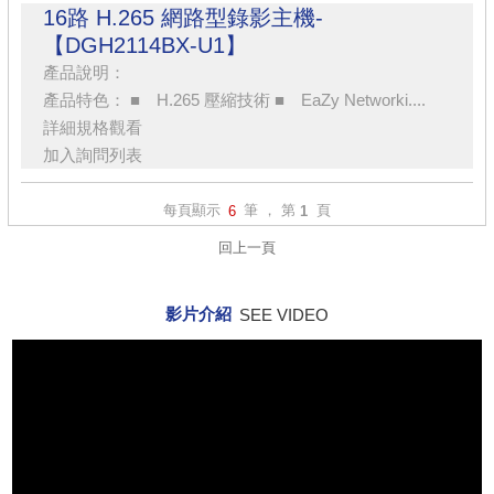
16路 H.265 網路型錄影主機-
【DGH2114BX-U1】
產品說明：
產品特色： ■ H.265 壓縮技術 ■ EaZy Networki....
詳細規格觀看
加入詢問列表
每頁顯示
筆 ， 第
頁
6
1
回上一頁
影片介紹
SEE VIDEO