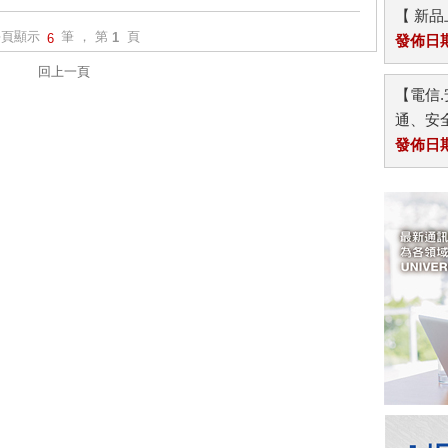
【 新
每頁顯示
筆 ， 第
頁
6
1
發佈日期：
回上一頁
【電信.
通、安全
發佈日期：