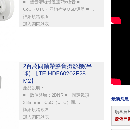
■ 聲音清晰最遠達7米收音 ■
CoC（UTC）同軸控制OSD選單 ■ ....
詳細規格觀看
加入詢問列表
2百萬同軸帶聲音攝影機(半
球)-【TE-HDE60202F28-
M2】
產品說明：
■ 數位降噪：2DNR ■ 固定鏡頭
最新消息
2.8mm ■ CoC（UTC）同....
詳細規格觀看
順喜資訊
加入詢問列表
發佈日期：