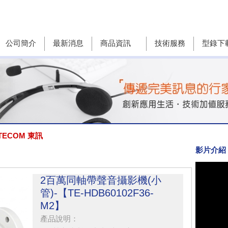
公司簡介
最新消息
商品資訊
技術服務
型錄下
TECOM 東訊
影片介紹
2百萬同軸帶聲音攝影機(小
管)-【TE-HDB60102F36-
M2】
產品說明：