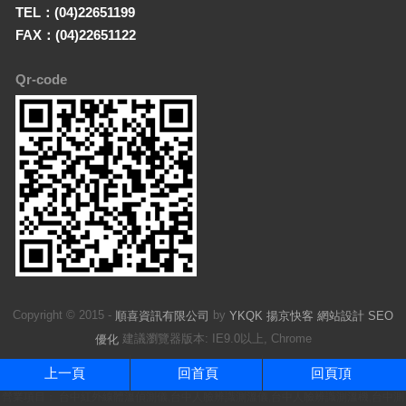
TEL：(04)22651199
FAX：(04)22651122
Qr-code
Copyright © 2015 -
by
順喜資訊有限公司
YKQK 揚京快客 網站設計 SEO
建議瀏覽器版本: IE9.0以上, Chrome
優化
上一頁
回首頁
回頁頂
營業項目： 台中紅外線體溫偵測儀,台中人臉辨識測溫儀,台中人臉辨識測溫機,台中測