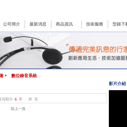
公司簡介
最新消息
商品資訊
技術服務
型錄下
備
數位錄音系統
影片介紹
每頁顯示
筆 ， 第 頁
6
回上一頁