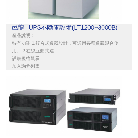
邑龍--UPS不斷電設備(LT1200~3000B)
產品說明：
特有功能 1.複合式負载設計，可適用各種負载混合使
用。 2.在線互動式運....
詳細規格觀看
加入詢問列表