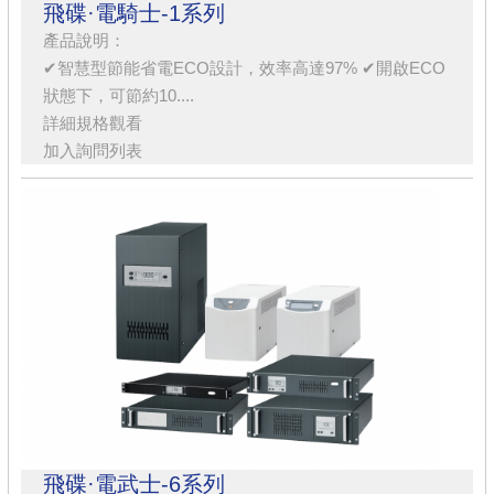
飛碟·電騎士-1系列
產品說明：
✔智慧型節能省電ECO設計，效率高達97% ✔開啟ECO
狀態下，可節約10....
詳細規格觀看
加入詢問列表
飛碟·電武士-6系列