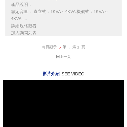
產品說明：
額定容量： 直立式：1KVA～4KVA 機架式：1KVA～
4KVA ....
詳細規格觀看
加入詢問列表
每頁顯示
筆 ， 第
頁
6
1
回上一頁
影片介紹
SEE VIDEO