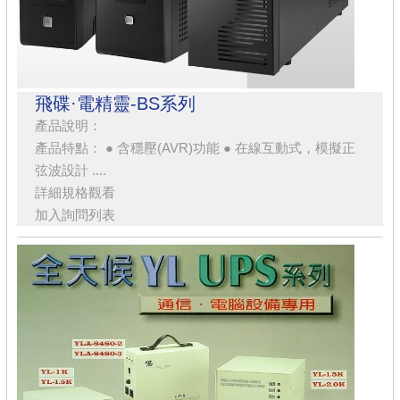
飛碟·電精靈-BS系列
產品說明：
產品特點： ● 含穩壓(AVR)功能 ● 在線互動式，模擬正
弦波設計 ....
詳細規格觀看
加入詢問列表