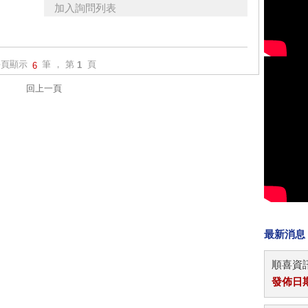
加入詢問列表
每頁顯示
筆 ， 第
頁
6
1
回上一頁
最新消息
順喜資訊
發佈日期：