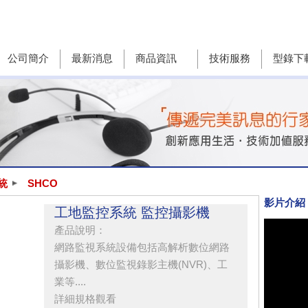
公司簡介
最新消息
商品資訊
技術服務
型錄下
統
SHCO
影片介紹
工地監控系統 監控攝影機
產品說明：
網路監視系統設備包括高解析數位網路
攝影機、數位監視錄影主機(NVR)、工
業等....
詳細規格觀看