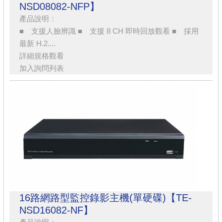
NSD08082-NFP】
產品說明：
■ 支援人臉辨識 ■ 支援 8 CH 即時回放觀看 ■ 採用
最新 H.2....
詳細規格觀看
加入詢問列表
16路網路型監控錄影主機(單硬碟)【TE-
NSD16082-NF】