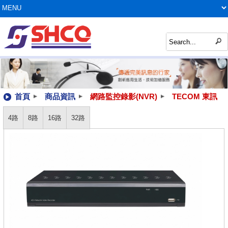
首頁
商品資訊
網路監控錄影(NVR)
TECOM 東訊
4路
8路
16路
32路